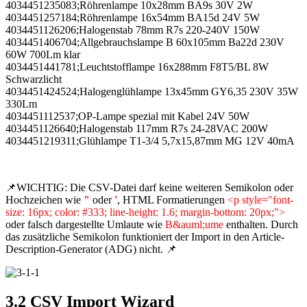
4034451235083;Röhrenlampe 10x28mm BA9s 30V 2W
4034451257184;Röhrenlampe 16x54mm BA15d 24V 5W
4034451126206;Halogenstab 78mm R7s 220-240V 150W
4034451406704;Allgebrauchslampe B 60x105mm Ba22d 230V
60W 700Lm klar
4034451441781;Leuchtstofflampe 16x288mm F8T5/BL 8W
Schwarzlicht
4034451424524;Halogenglühlampe 13x45mm GY6,35 230V 35W
330Lm
4034451112537;OP-Lampe spezial mit Kabel 24V 50W
4034451126640;Halogenstab 117mm R7s 24-28VAC 200W
4034451219311;Glühlampe T1-3/4 5,7x15,87mm MG 12V 40mA
📌WICHTIG: Die CSV-Datei darf keine weiteren Semikolon oder
Hochzeichen wie
"
oder
'
, HTML Formatierungen
<p style="font-
size: 16px; color: #333; line-height: 1.6; margin-bottom: 20px;">
oder falsch dargestellte Umlaute wie
B&auml;ume
enthalten. Durch
das zusätzliche Semikolon funktioniert der Import in den Article-
Description-Generator (ADG) nicht. 📌
3.2 CSV Import Wizard